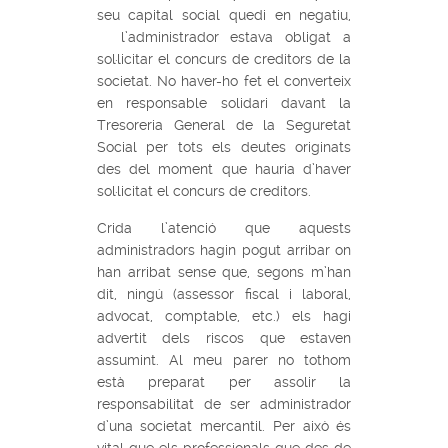
seu capital social quedi en negatiu,
l’administrador estava obligat a
sol·licitar el concurs de creditors de la
societat. No haver-ho fet el converteix
en responsable solidari davant la
Tresoreria General de la Seguretat
Social per tots els deutes originats
des del moment que hauria d’haver
sol·licitat el concurs de creditors.
Crida l’atenció que aquests
administradors hagin pogut arribar on
han arribat sense que, segons m’han
dit, ningú (assessor fiscal i laboral,
advocat, comptable, etc.) els hagi
advertit dels riscos que estaven
assumint. Al meu parer no tothom
està preparat per assolir la
responsabilitat de ser administrador
d’una societat mercantil. Per això és
vital que els professionals que des de