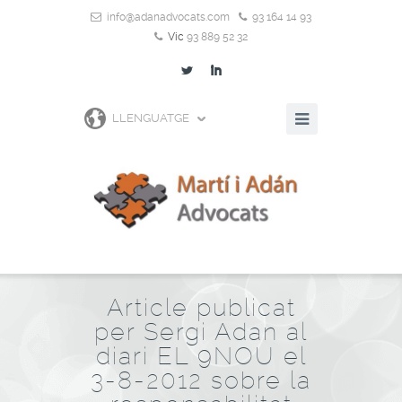
info@adanadvocats.com
93 164 14 93
Vic
93 889 52 32
L
I
LLENGUATGE
Article publicat
per Sergi Adan al
diari EL 9NOU el
3-8-2012 sobre la