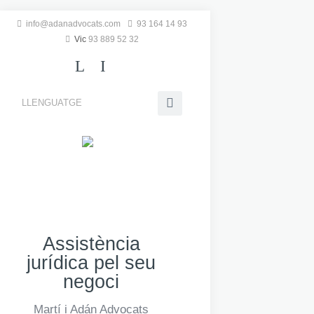
info@adanadvocats.com
93 164 14 93
Vic
93 889 52 32
L
I
LLENGUATGE
Assistència
jurídica pel seu
negoci
Martí i Adán Advocats