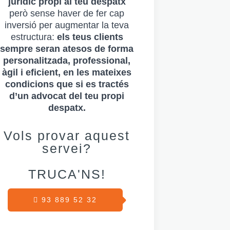
jurídic propi al teu despatx
però sense haver de fer cap
inversió per augmentar la teva
estructura:
els teus clients
sempre seran atesos de forma
personalitzada, professional,
àgil i eficient, en les mateixes
condicions que si es tractés
d’un advocat del teu propi
despatx.
Vols provar aquest
servei
?
TRUCA'NS!
93 889 52 32