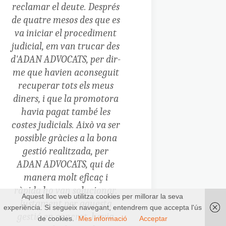
reclamar el deute. Després
de quatre mesos des que es
va iniciar el procediment
judicial, em van trucar des
d'ADAN ADVOCATS, per dir-
me que havien aconseguit
recuperar tots els meus
diners, i que la promotora
havia pagat també les
costes judicials. Això va ser
possible gràcies a la bona
gestió realitzada, per
ADAN ADVOCATS, qui de
manera molt eficaç i
ràpida ho van solucionar.
Aquest lloc web utilitza cookies per millorar la seva
Justament per aquesta
experiència. Si segueix navegant, entendrem que accepta l'ús
gestió en concret, havia
de cookies.
Mes informació
Acceptar