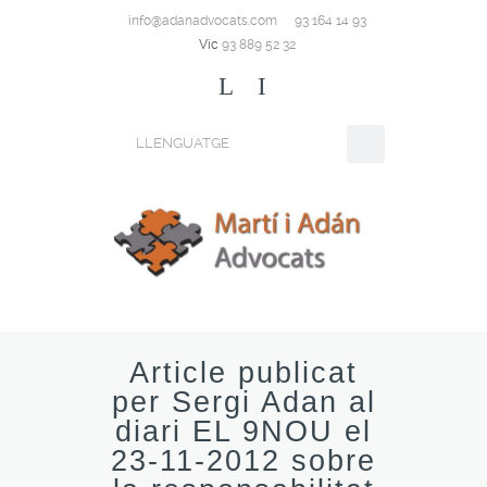
info@adanadvocats.com
93 164 14 93
Vic
93 889 52 32
L
I
LLENGUATGE
Article publicat
per Sergi Adan al
diari EL 9NOU el
23-11-2012 sobre