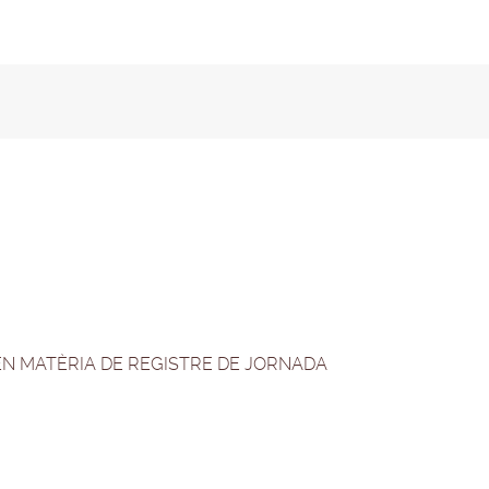
a
t
s
.
c
o
m
 EN MATÈRIA DE REGISTRE DE JORNADA