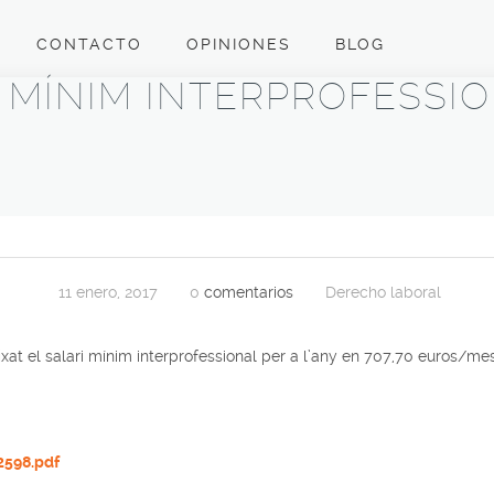
CONTACTO
OPINIONES
BLOG
 MÍNIM INTERPROFESSIO
11 enero, 2017
0
comentarios
Derecho laboral
t el salari mínim interprofessional per a l’any en 707,70 euros/mes 
598.pdf