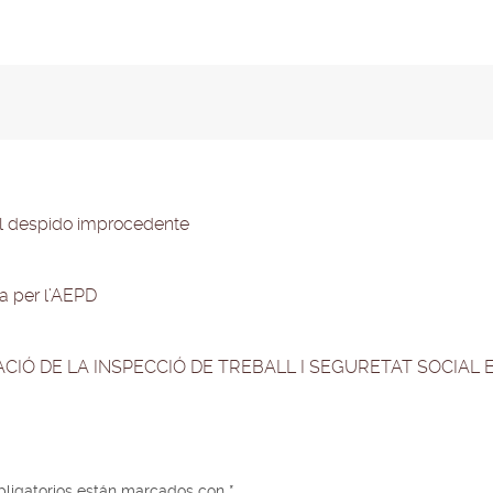
 el despido improcedente
a per l’AEPD
UACIÓ DE LA INSPECCIÓ DE TREBALL I SEGURETAT SOCIAL
ligatorios están marcados con
*