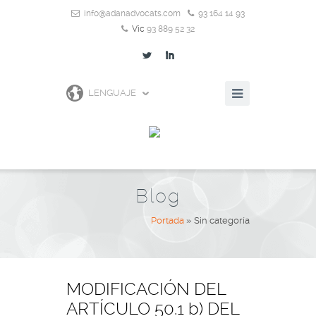
info@adanadvocats.com
93 164 14 93
Vic
93 889 52 32
L
I
LENGUAJE
Blog
Portada
»
Sin categoría
MODIFICACIÓN DEL
ARTÍCULO 50.1 b) DEL