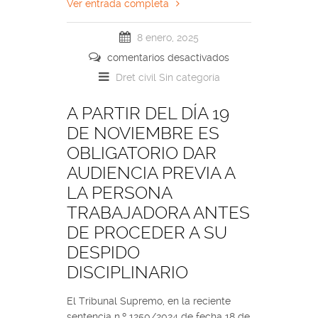
Ver entrada completa
8 enero, 2025
comentarios desactivados
Dret civil
Sin categoría
A PARTIR DEL DÍA 19
DE NOVIEMBRE ES
OBLIGATORIO DAR
AUDIENCIA PREVIA A
LA PERSONA
TRABAJADORA ANTES
DE PROCEDER A SU
DESPIDO
DISCIPLINARIO
El Tribunal Supremo, en la reciente
sentencia n.º 1250/2024 de fecha 18 de