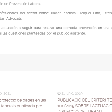
ión en Prevención Laboral.
fesionales del sector como: Xavier Pladevall, Miquel Pino, Esteb
dan Advocats.
 actuación a seguir para realizar una correcta prevención en una
s las cuestiones planteadas por el público asistente.
, 2021
21 junio, 2019
protecció de dades en les
PUBLICACIÓ DEL CRITERI T
s laborals publicada per
101/2019 SOBRE L’ACTUACIÓ
INSPECCIÓ DE TREBALL I