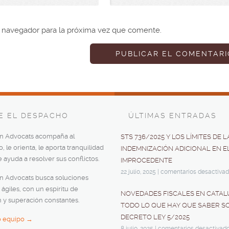
e navegador para la próxima vez que comente.
E EL DESPACHO
ÚLTIMAS ENTRADAS
an Advocats acompaña al
STS 736/2025 Y LOS LÍMITES DE L
 le orienta, le aporta tranquilidad
INDEMNIZACIÓN ADICIONAL EN E
le ayuda a resolver sus conflictos.
IMPROCEDENTE
22 julio, 2025
|
comentarios desactiva
an Advocats busca soluciones
 ágiles, con un espíritu de
NOVEDADES FISCALES EN CATAL
 y superación constantes.
TODO LO QUE HAY QUE SABER S
DECRETO LEY 5/2025
o equipo →
8 julio, 2025
|
comentarios desactivad