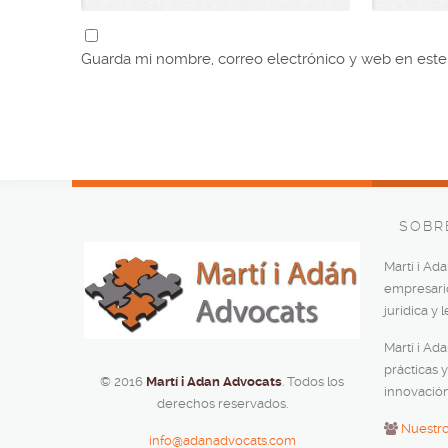
Guarda mi nombre, correo electrónico y web en est
SOBR
Martí i Ad
empresario,
jurídica y 
Martí i Ad
prácticas y
© 2016
Martí i Adan Advocats
. Todos los
innovación
derechos reservados.
Nuestr
info@adanadvocats.com