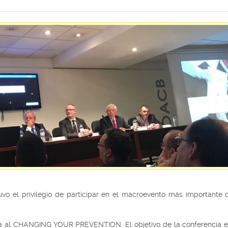
.
c
o
m
o el privilegio de participar en el macroevento más importante 
da al CHANGING YOUR PREVENTION. El objetivo de la conferencia era