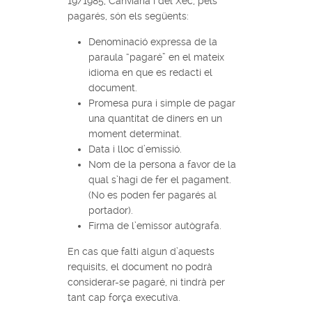
19/1985, Canviaria i del Xec, pels
pagarés, són els següents:
Denominació expressa de la
paraula “pagaré” en el mateix
idioma en que es redacti el
document.
Promesa pura i simple de pagar
una quantitat de diners en un
moment determinat.
Data i lloc d’emissió.
Nom de la persona a favor de la
qual s’hagi de fer el pagament.
(No es poden fer pagarés al
portador).
Firma de l’emissor autògrafa.
En cas que falti algun d’aquests
requisits, el document no podrà
considerar-se pagaré, ni tindrà per
tant cap força executiva.