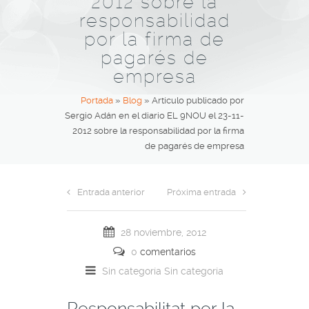
2012 sobre la
responsabilidad
por la firma de
pagarés de
empresa
Portada
»
Blog
»
Artículo publicado por
Sergio Adán en el diario EL 9NOU el 23-11-
2012 sobre la responsabilidad por la firma
de pagarés de empresa
Entrada anterior
Próxima entrada
28 noviembre, 2012
0
comentarios
Sin categoría
Sin categoría
Responsabilitat per la