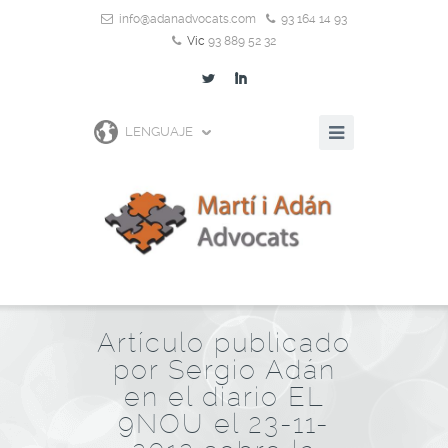
info@adanadvocats.com
93 164 14 93
Vic
93 889 52 32
L
I
LENGUAJE
Artículo publicado
por Sergio Adán
en el diario EL
9NOU el 23-11-