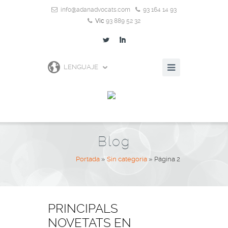
info@adanadvocats.com
93 164 14 93
Vic
93 889 52 32
L
I
LENGUAJE
Blog
Portada
»
Sin categoría
»
Página 2
PRINCIPALS
NOVETATS EN