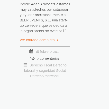
Desde Adan Advocats estamos
muy satisfechos por colaborar
y ayudar profesionalmente a
BEER EVENTS, S.L., una start-
up cervecera que se dedica a
la organización de eventos […]
Ver entrada completa
18 febrero, 2013
0
comentarios
Derecho fiscal
Derecho
laboral y seguridad Social
Derecho mercantil