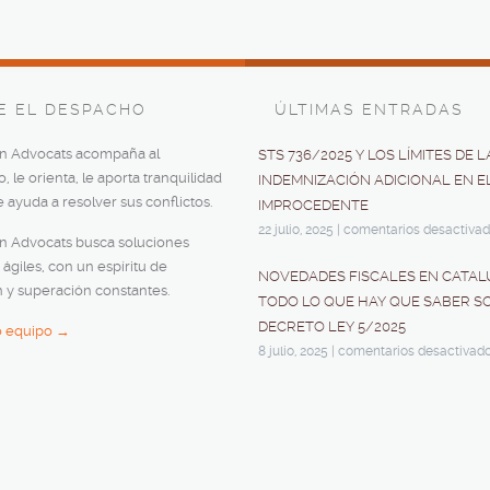
E EL DESPACHO
ÚLTIMAS ENTRADAS
an Advocats acompaña al
STS 736/2025 Y LOS LÍMITES DE L
 le orienta, le aporta tranquilidad
INDEMNIZACIÓN ADICIONAL EN E
le ayuda a resolver sus conflictos.
IMPROCEDENTE
22 julio, 2025
|
comentarios desactiva
an Advocats busca soluciones
 ágiles, con un espíritu de
NOVEDADES FISCALES EN CATAL
 y superación constantes.
TODO LO QUE HAY QUE SABER S
DECRETO LEY 5/2025
o equipo →
8 julio, 2025
|
comentarios desactivad