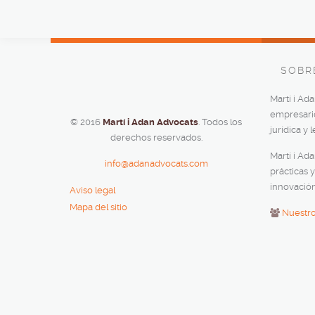
SOBR
Martí i Ad
empresario,
© 2016
Martí i Adan Advocats
. Todos los
jurídica y 
derechos reservados.
Martí i Ad
info@adanadvocats.com
prácticas y
innovación
Aviso legal
Mapa del sitio
Nuestr