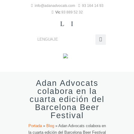
info@adanadvocats.com
93 164 14 93
Vic
93 889 52 32
L
I
LENGUAJE
Adan Advocats
colabora en la
cuarta edición del
Barcelona Beer
Festival
Portada
»
Blog
»
Adan Advocats colabora en
la cuarta edición del Barcelona Beer Festival